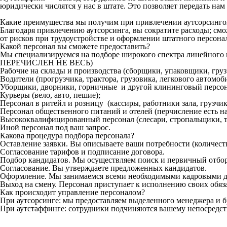
юридически числятся у нас в штате. Это позволяет передать на
Какие преимущества мы получим при привлечении аутсорсинг
Благодаря привлечению аутсорсинга, вы сократите расходы; см
от рисков при трудоустройстве и оформлении штатного персона
Какой персонал вы сможете предоставить?
Мы специализируемся на подборе широкого спектра линейн
ПЕРЕЧИСЛЕН НЕ ВЕСЬ)
Рабочие на склады и производства (сборщики, упаковщики, гру
Водители (прогрузчика, трактора, грузовика, легкового автомоби
Уборщики, дворники, горничные и другой клининговый персон
Курьеры (вело, авто, пешие);
Персонал в ритейл и розницу (кассиры, работники зала, грузчики
Персонал общественного питаний и отелей (перчисление есть на
Высококвалифицированный персонал (слесари, стропальщики, то
Иной персонал под ваш запрос.
Какова процедура подбора персонала?
Оставление заявки. Вы описываете ваши потребности (количеств
Согласование тарифов и подписание договора.
Подбор кандидатов. Мы осуществляем поиск и первичный отбор
Согласование. Вы утверждаете предложенных кандидатов.
Оформление. Мы занимаемся всеми необходимыми кадровыми д
Выход на смену. Персонал приступает к исполнению своих обяз
Как происходит управление персоналом?
При аутсорсинге: мы предоставляем выделенного менеджера и б
При аутстаффинге: сотрудники подчиняются вашему непосредст