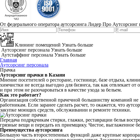
От федерального оператора аутсорсинга Лидер Про
Аутсорсинг 
Клининг помещений
Узнать больше
Аутсорсинг персонала
Узнать больше
Аутстаффинг персонала
Узнать больше
Главная
Аутсорсинг персонала
Прачка
Аутсорсинг прачки в Казани
Мнение посетителей о ресторане, гостинице, базе отдыха, клин
химчистки не всегда выгодно для бизнеса, так как отвлекает о
и при этом не разочароваться в качестве ухода за бельем.
Как это работает?
Организация собственной прачечной большинству компаний не 
работникам. Если заранее сделать расчет, то окажется, что аутс
закупке моющих средств, обслуживании и ремонте техники.
Передача подрядчикам стирки, глажки, реставрации белья востр
грязные вещи и передать их приемщику. Чистое, выглаженное бе
Преимущества аутсорсинга
Большую часть второстепенных функций даже крупные корпорац
прачки очевидны уже на этапе расчета затрат. Заказчику оплачи