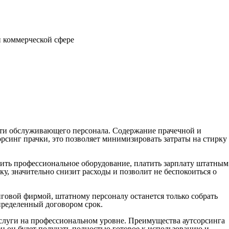
 коммерческой сфере
ости обслуживающего персонала. Содержание прачечной и
орсинг прачки, это позволяет минимизировать затраты на стирку
ить профессиональное оборудование, платить зарплату штатным
ику, значительно снизит расходы и позволит не беспокоиться о
нговой фирмой, штатному персоналу останется только собрать
пределенный договором срок.
слуги на профессиональном уровне. Преимущества аутсорсинга
мен он будет получать полностью готовое к использованию и