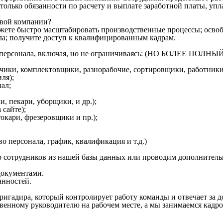
м только обязанности по расчету и выплате заработной платы, у
овой компании?
ожете быстро масштабировать производственные процессы; освоб
ла; получите доступ к квалифицированным кадрам.
ого персонала, включая, но не ограничиваясь: (НО БОЛЕЕ 
зчики, комплектовщики, разнорабочие, сортировщики, работники
ля);
ал;
, пекари, уборщики, и др.);
 сайте);
кари, фрезеровщики и пр.);
о персонала, график, квалификация и т.д.)
 сотрудников из нашей базы данных или проводим дополнитель
окументами.
анностей.
ригадира, который контролирует работу команды и отвечает за 
венному руководителю на рабочем месте, а мы занимаемся кадр