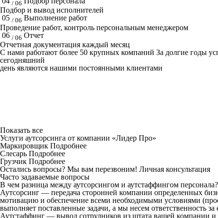
04
Подбор персонала
/ 06
Подбор и вывод исполнителей
05
Выполнение работ
/ 06
Проведение работ, контроль персональным менеджером
06
Отчет
/ 06
Отчетная документация каждый месяц
C нами работают
более 50
крупных компаний
За долгие годы у
сегодняшний
день являются нашими постоянными клиентами
Показать все
Услуги аутсорсинга от компании «Лидер Про»
Маркировщик
Подробнее
Слесарь
Подробнее
Грузчик
Подробнее
Остались вопросы? Мы вам перезвоним!
Личная консультация
Часто задаваемые вопросы
В чем разница между аутсорсингом и аутстаффингом персонала?
Аутсорсинг — передача сторонней компании определенных бизн
мотивацию и обеспечение всеми необходимыми условиями (проез
выполняет поставленные задачи, а мы несем ответственность за 
Аутстаффинг — вывод сотрудников из штата вашей компании и 