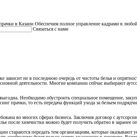
прачки в Казани
Обеспечим полное управление кадрами в любой
Связаться с нами
ике зависит не в последнюю очередь от чистоты белья и опрятн
т основной деятельности. Многие компании сейчас выбирают аутс
выгодна. Необходимо обустроить специальное помещение, закуп
орсинг прачки, то есть передача функций ухода за бельем подрядч
ебована во многих сферах бизнеса. Заключив договор с аутсорси
лье после химчистки можно будет получить обратно в заранее о
ии стараются передать тем организациям, которые оказывают у
вать необходимо будет только сумму, указанную в договоре. Вза