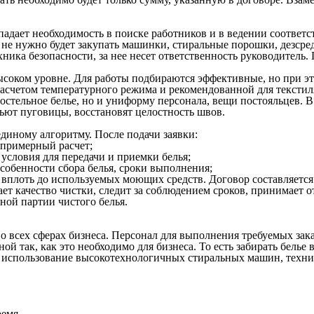
тпадает необходимость в поиске работников и в ведении соотве
е нужно будет закупать машинки, стиральные порошки, дезсредс
ика безопасности, за нее несет ответственность руководитель. 
соком уровне. Для работы подбираются эффективные, но при эт
 расчетом температурного режима и рекомендованной для тексти
остельное белье, но и униформу персонала, вещи постояльцев. В
шьют пуговицы, восстановят целостность швов.
диному алгоритму. После подачи заявки:
 примерный расчет;
 условия для передачи и приемки белья;
особенности сбора белья, сроки выполнения;
 вплоть до используемых моющих средств. Договор составляется 
т качество чистки, следит за соблюдением сроков, принимает о
дной партии чистого белья.
о всех сферах бизнеса. Персонал для выполнения требуемых зак
й так, как это необходимо для бизнеса. То есть забирать белье
ет использование высокотехнологичных стиральных машин, техни
ремя