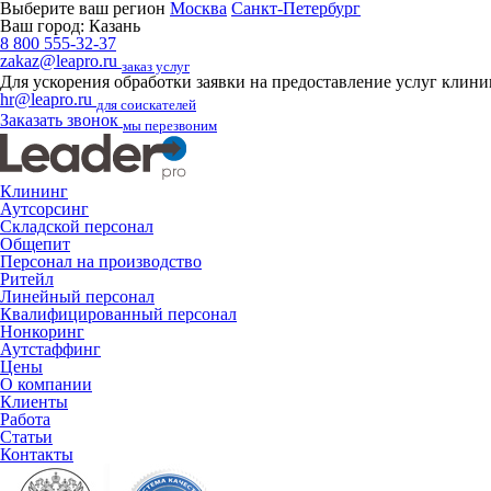
Выберите ваш регион
Москва
Санкт-Петербург
Ваш город:
Казань
8 800 555-32-37
zakaz@leapro.ru
заказ услуг
Для ускорения обработки заявки на предоставление услуг клин
hr@leapro.ru
для соискателей
Заказать звонок
мы перезвоним
Клининг
Аутсорсинг
Складской персонал
Общепит
Персонал на производство
Ритейл
Линейный персонал
Квалифицированный персонал
Нонкоринг
Аутстаффинг
Цены
О компании
Клиенты
Работа
Статьи
Контакты