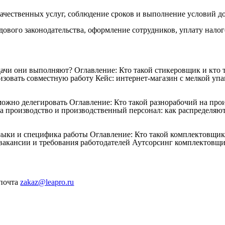
качественных услуг, соблюдение сроков и выполнение условий д
дового законодательства, оформление сотрудников, уплату налог
дачи они выполняют?
Оглавление: Кто такой стикеровщик и кто
зовать совместную работу Кейс: интернет-магазин с мелкой упак
 можно делегировать
Оглавление: Кто такой разнорабочий на про
а производство и производственный персонал: как распределяют
авыки и специфика работы
Оглавление: Кто такой комплектовщи
акансии и требования работодателей Аутсорсинг комплектовщи
 почта
zakaz@leapro.ru