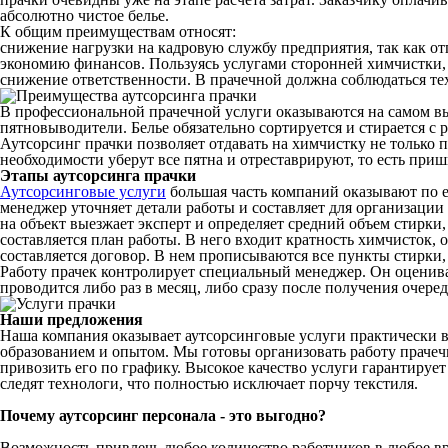
абсолютно чистое белье.
К общим преимуществам относят:
снижение нагрузки на кадровую службу предприятия, так как о
экономию финансов. Пользуясь услугами сторонней химчистки, н
снижение ответственности. В прачечной должна соблюдаться техн
В профессиональной прачечной услуги оказываются на самом вы
пятновыводители. Белье обязательно сортируется и стирается с
Аутсорсинг прачки позволяет отдавать на химчистку не только п
необходимости уберут все пятна и отреставрируют, то есть при
Этапы аутсорсинга прачки
Аутсорсинговые услуги
большая часть компаний оказывают по е
менеджер уточняет детали работы и составляет для организации
на объект выезжает эксперт и определяет средний объем стирки,
составляется план работы. В него входит кратность химчисток, 
составляется договор. В нем прописываются все пункты стирки,
Работу прачек контролирует специальный менеджер. Он оценивае
проводится либо раз в месяц, либо сразу после получения очере
Наши предложения
Наша компания оказывает аутсорсинговые услуги практически в
образованием и опытом. Мы готовы организовать работу прачечно
привозить его по графику. Высокое качество услуги гарантиру
следят технологи, что полностью исключает порчу текстиля.
Почему аутсорсинг персонала - это выгодно?
Возможность привлечь любое количество работников в любое в