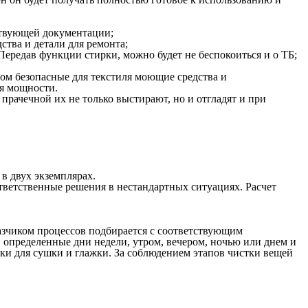
тствующей документации;
тва и детали для ремонта;
Передав функции стирки, можно будет не беспокоиться и о ТБ;
ом безопасные для текстиля моющие средства и
ля мощности.
 прачечной их не только выстирают, но и отгладят и при
в двух экземплярах.
тветственные решения в нестандартных ситуациях. Расчет
азчиком процессов подбирается с соответствующим
 в определенные дни недели, утром, вечером, ночью или днем и
ки для сушки и глажки. За соблюдением этапов чистки вещей