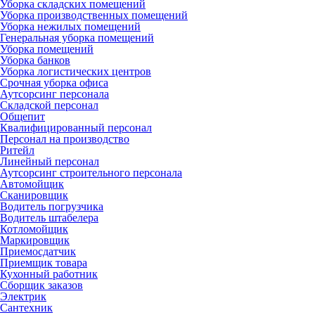
Уборка складских помещений
Уборка производственных помещений
Уборка нежилых помещений
Генеральная уборка помещений
Уборка помещений
Уборка банков
Уборка логистических центров
Срочная уборка офиса
Аутсорсинг персонала
Складской персонал
Общепит
Квалифицированный персонал
Персонал на производство
Ритейл
Линейный персонал
Аутсорсинг строительного персонала
Автомойщик
Сканировщик
Водитель погрузчика
Водитель штабелера
Котломойщик
Маркировщик
Приемосдатчик
Приемщик товара
Кухонный работник
Сборщик заказов
Электрик
Сантехник