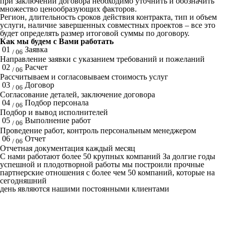
при заключении договора необходимо уточнить и обозначить
множество ценообразующих факторов.
Регион, длительность сроков действия контракта, тип и объем
услуги, наличие завершенных совместных проектов – все это
будет определять размер итоговой суммы по договору.
Как мы будем с Вами работать
01
Заявка
/ 06
Направление заявки с указанием требований и пожеланий
02
Расчет
/ 06
Рассчитываем и согласовываем стоимость услуг
03
Договор
/ 06
Согласование деталей, заключение договора
04
Подбор персонала
/ 06
Подбор и вывод исполнителей
05
Выполнение работ
/ 06
Проведение работ, контроль персональным менеджером
06
Отчет
/ 06
Отчетная документация каждый месяц
C нами работают
более 50
крупных компаний
За долгие годы
успешной и плодотворной работы мы построили прочные
партнерские отношения с более чем 50 компаний, которые на
сегодняшний
день являются нашими постоянными клиентами