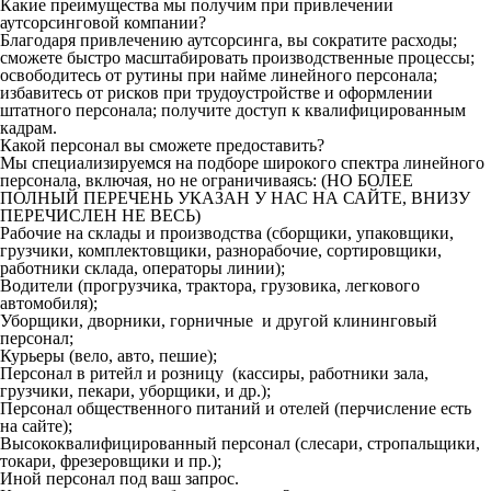
Какие преимущества мы получим при привлечении
аутсорсинговой компании?
Благодаря привлечению аутсорсинга, вы сократите расходы;
сможете быстро масштабировать производственные процессы;
освободитесь от рутины при найме линейного персонала;
избавитесь от рисков при трудоустройстве и оформлении
штатного персонала; получите доступ к квалифицированным
кадрам.
Какой персонал вы сможете предоставить?
Мы специализируемся на подборе широкого спектра линейного
персонала, включая, но не ограничиваясь: (НО БОЛЕЕ
ПОЛНЫЙ ПЕРЕЧЕНЬ УКАЗАН У НАС НА САЙТЕ, ВНИЗУ
ПЕРЕЧИСЛЕН НЕ ВЕСЬ)
Рабочие на склады и производства (сборщики, упаковщики,
грузчики, комплектовщики, разнорабочие, сортировщики,
работники склада, операторы линии);
Водители (прогрузчика, трактора, грузовика, легкового
автомобиля);
Уборщики, дворники, горничные и другой клининговый
персонал;
Курьеры (вело, авто, пешие);
Персонал в ритейл и розницу (кассиры, работники зала,
грузчики, пекари, уборщики, и др.);
Персонал общественного питаний и отелей (перчисление есть
на сайте);
Высококвалифицированный персонал (слесари, стропальщики,
токари, фрезеровщики и пр.);
Иной персонал под ваш запрос.