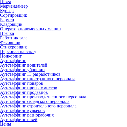
Швея
Мерчендайзер
Курьер
Сортировщик
Бармен
Кладовщик
Оператор поломоечных машин
Прачка
Работник зала
Фасовщик
Стикеровщик
Персонал на вахту
Нонкоринг
Аутстаффинг
Аутстаффинг водителей
Аутстаффинг уборщиц
Аутстаффинг IT разработчиков
Аутстаффинг иностранного персонала
Аутстаффинг поваров
Аутстаффинг программистов
Аутстаффинг продавцов
Аутстаффинг производственного персонала
Аутстаффинг складского персонала
Аутстаффинг строительного персонала
Аутстаффинг курьеров
Аутстаффинг разнорабочих
Аутстаффинг швей
Цены