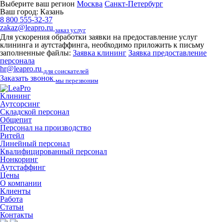
Выберите ваш регион
Москва
Санкт-Петербург
Ваш город:
Казань
8 800 555-32-37
zakaz@leapro.ru
заказ услуг
Для ускорения обработки заявки на предоставление услуг
клининга и аутстаффинга, необходимо приложить к письму
заполненные файлы:
Заявка клининг
Заявка предоставление
персонала
hr@leapro.ru
для соискателей
Заказать звонок
мы перезвоним
Клининг
Аутсорсинг
Складской персонал
Общепит
Персонал на производство
Ритейл
Линейный персонал
Квалифицированный персонал
Нонкоринг
Аутстаффинг
Цены
О компании
Клиенты
Работа
Статьи
Контакты