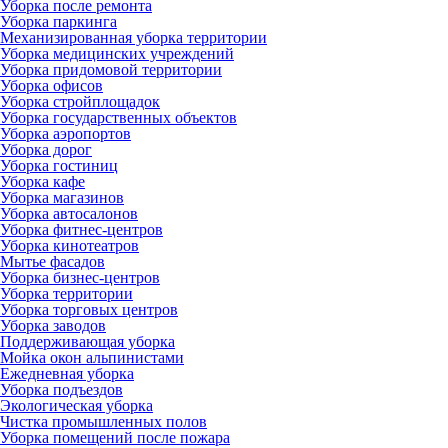
Уборка после ремонта
Уборка паркинга
Механизированная уборка территории
Уборка медицинских учреждений
Уборка придомовой территории
Уборка офисов
Уборка стройплощадок
Уборка государственных объектов
Уборка аэропортов
Уборка дорог
Уборка гостиниц
Уборка кафе
Уборка магазинов
Уборка автосалонов
Уборка фитнес-центров
Уборка кинотеатров
Мытье фасадов
Уборка бизнес-центров
Уборка территории
Уборка торговых центров
Уборка заводов
Поддерживающая уборка
Мойка окон альпинистами
Ежедневная уборка
Уборка подъездов
Экологическая уборка
Чистка промышленных полов
Уборка помещений после пожара