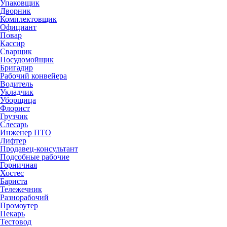
Упаковщик
Дворник
Комплектовщик
Официант
Повар
Кассир
Сварщик
Посудомойщик
Бригадир
Рабочий конвейера
Водитель
Укладчик
Уборщица
Флорист
Грузчик
Слесарь
Инженер ПТО
Лифтер
Продавец-консультант
Подсобные рабочие
Горничная
Хостес
Бариста
Тележечник
Разнорабочий
Промоутер
Пекарь
Тестовод