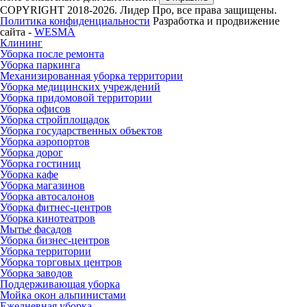
COPYRIGHT 2018-2026. Лидер Про, все права защищены.
Политика конфиденциальности
Разработка и продвижение
сайта -
WESMA
Клининг
Уборка после ремонта
Уборка паркинга
Механизированная уборка территории
Уборка медицинских учреждений
Уборка придомовой территории
Уборка офисов
Уборка стройплощадок
Уборка государственных объектов
Уборка аэропортов
Уборка дорог
Уборка гостиниц
Уборка кафе
Уборка магазинов
Уборка автосалонов
Уборка фитнес-центров
Уборка кинотеатров
Мытье фасадов
Уборка бизнес-центров
Уборка территории
Уборка торговых центров
Уборка заводов
Поддерживающая уборка
Мойка окон альпинистами
Ежедневная уборка