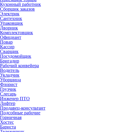
Кухонный работник
Сборщик заказов
Электрик
Сантехник
Упаковщик
Дворник
Комплектовщик
Официант
Повар
Кассир
Сварщик
Посудомойщик
Бригадир
Рабочий конвейера
Водитель
Укладчик
Уборщица
Флорист
Грузчик
Слесарь
Инженер ПТО
Лифтер
Продавец-консультант
Подсобные рабочие
Горничная
Хостес
Бариста
Тележечник