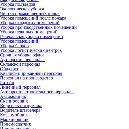
Уборка подъездов
Экологическая уборка
Чистка промышленных полов
Уборка помещений после пожара
Уборка складских помещений
Уборка производственных помещений
Уборка нежилых помещений
Генеральная уборка помещений
Уборка помещений
Уборка банков
Уборка логистических центров
Срочная уборка офиса
Аутсорсинг персонала
Складской персонал
Общепит
Квалифицированный персонал
Персонал на производство
Ритейл
Линейный персонал
Аутсорсинг строительного персонала
Автомойщик
Сканировщик
Водитель погрузчика
Водитель штабелера
Котломойщик
Маркировщик
Приемосдатчик
Приемщик товара