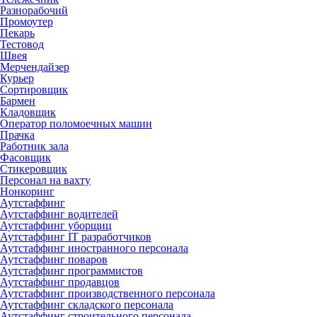
Разнорабочий
Промоутер
Пекарь
Тестовод
Швея
Мерчендайзер
Курьер
Сортировщик
Бармен
Кладовщик
Оператор поломоечных машин
Прачка
Работник зала
Фасовщик
Стикеровщик
Персонал на вахту
Нонкоринг
Аутстаффинг
Аутстаффинг водителей
Аутстаффинг уборщиц
Аутстаффинг IT разработчиков
Аутстаффинг иностранного персонала
Аутстаффинг поваров
Аутстаффинг программистов
Аутстаффинг продавцов
Аутстаффинг производственного персонала
Аутстаффинг складского персонала
Аутстаффинг строительного персонала