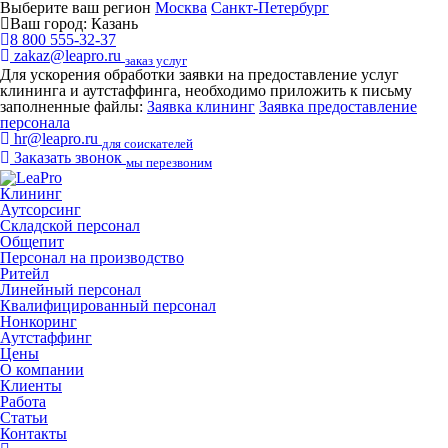
Выберите ваш регион
Москва
Санкт-Петербург
Ваш город:
Казань
8 800 555-32-37
zakaz@leapro.ru
заказ услуг
Для ускорения обработки заявки на предоставление услуг
клининга и аутстаффинга, необходимо приложить к письму
заполненные файлы:
Заявка клининг
Заявка предоставление
персонала
hr@leapro.ru
для соискателей
Заказать звонок
мы перезвоним
Клининг
Аутсорсинг
Складской персонал
Общепит
Персонал на производство
Ритейл
Линейный персонал
Квалифицированный персонал
Нонкоринг
Аутстаффинг
Цены
О компании
Клиенты
Работа
Статьи
Контакты