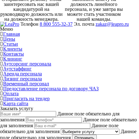
заинтересовать нас вашей
должность линейного
кандидатурой на
персонала, и уже завтра вы
руководящую должность или
можете стать участником
на должность менеджера.
нашей команды.
Телефон
8 800 555-32-37
Эл. почта
zakaz@leapro.ru
Меню
Главная
Цены
Статьи
Клиенты
Контакты
Клининг
Аутсорсинг персонала
Аутстаффинг
Аренда персонала
Лизинг персонала
Временный персонал
Предоставление персонала по договору ЧАЗ
Оплата
Пригласить на тендер
Карта сайта
Заказать услугу
Данное поле обязательно для
заполнения
Данное поле обязательно
для заполнения
Данное поле
обязательно для заполнения
Данное
поле обязательно для заполнения
Отправить