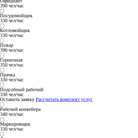
Официант
390 чел/час
Посудомойщик
330 чел/час
Котломойщик
330 чел/час
Повар
390 чел/час
Горничная
350 чел/час
Прачка
330 чел/час
Подсобный рабочий
330 чел/час
Оставить заявку
Рассчитать комплект услуг
Рабочий конвейера
340 чел/час
Маркировщик
330 чел/час