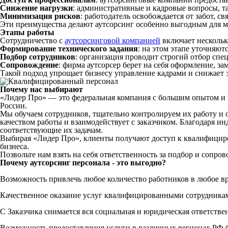
Снижение нагрузки
: административные и кадровые вопросы, т
Минимизация рисков
: работодатель освобождается от забот, 
Эти преимущества делают
аутсорсинг
особенно выгодным для м
Этапы работы
Сотрудничество с
аутсорсинговой
компанией
включает нескольк
Формирование
технического
задания
: на этом этапе уточняют
Подбор
сотрудников
: организация проводит строгий отбор
спе
Сопровождение
:
фирма
аутсорсер берет на себя оформление, з
Такой подход упрощает
бизнесу
управление кадрами и снижает
Почему нас выбирают
«Лидер Про» — это федеральная компания с большим опытом и п
России.
Мы обучаем сотрудников, тщательно контролируем их работу и 
качеством работы и взаимодействует с заказчиком. Благодаря
соответствующие их задачам.
Выбирая «Лидер Про», клиенты получают доступ к
квалифицир
бизнеса
.
Позвольте нам взять на себя
ответственность
за
подбор
и сопров
Почему аутсорсинг персонала - это выгодно?
Возможность привлечь любое количество работников в любое в
Качественное оказание услуг квалифицированными сотрудника
С Заказчика снимается вся социальная и юридическая ответстве
Возможность предоставления услуги в различных регионах РФ б