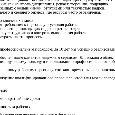
акие как контроль
дисциплины
, решает сторонний подрядчик.
связанных с больничными, отпусками или текучестью кадров.
алого и среднего
бизнеса
, где ресурсы часто ограничены.
о ключевых этапов:
ся
требования
к
персоналу
и условия работы.
циалистов
, подходящих под конкретные задачи.
амену
сотрудников
и контроль
выполнения
работы.
затраты
на эти процессы.
рофессиональным подходом. За 10 лет мы успешно реализовали 
обеспечиваем клиентов надежным сервисом. Для каждого объект
 индивидуальному подходу и использованию профессионального 
ованному
рабочему
персоналу
, снижают
временные
и финансов
ождение
квалифицированного
персонала
, чтобы вы могли сосре
ремя
ми в кратчайшие сроки
нность за рабочих
ез открытия представительств и филиалов