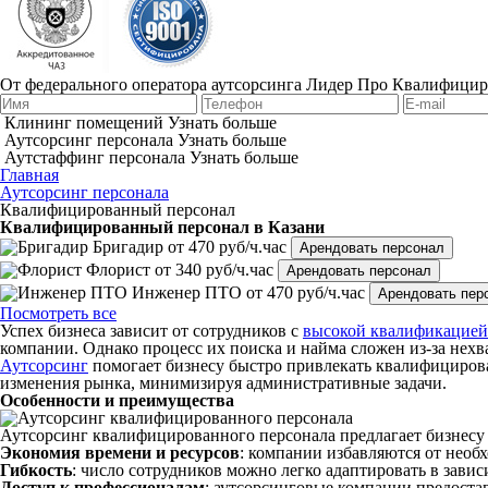
От федерального оператора аутсорсинга Лидер Про
Квалифицир
Клининг помещений
Узнать больше
Аутсорсинг персонала
Узнать больше
Аутстаффинг персонала
Узнать больше
Главная
Аутсорсинг персонала
Квалифицированный персонал
Квалифицированный персонал в Казани
Бригадир
от 470 руб/ч.час
Арендовать персонал
Флорист
от 340 руб/ч.час
Арендовать персонал
Инженер ПТО
от 470 руб/ч.час
Арендовать пер
Посмотреть все
Успех
бизнеса
зависит от
сотрудников
с
высокой
квалификацией
компании
. Однако процесс их поиска и
найма
сложен из-за
нехв
Аутсорсинг
помогает
бизнесу
быстро привлекать
квалифициро
изменения рынка, минимизируя административные задачи.
Особенности и преимущества
Аутсорсинг
квалифицированного
персонала
предлагает
бизнесу
Экономия времени и ресурсов
:
компании
избавляются от необ
Гибкость
: число
сотрудников
можно легко адаптировать в зависи
Доступ к
профессионалам
:
аутсорсинговые
компании
предоста