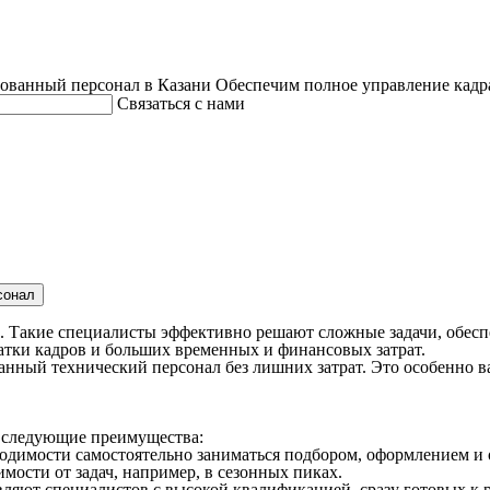
ованный персонал в Казани
Обеспечим полное управление кадр
Связаться с нами
сонал
. Такие
специалисты
эффективно решают сложные задачи, обес
атки
кадров и больших
временных
и финансовых
затрат
.
ванный
технический
персонал
без лишних
затрат
. Это особенно 
следующие преимущества:
ходимости самостоятельно заниматься
подбором
, оформлением и
мости от задач, например, в сезонных пиках.
вляют
специалистов
с высокой
квалификацией
, сразу готовых к 