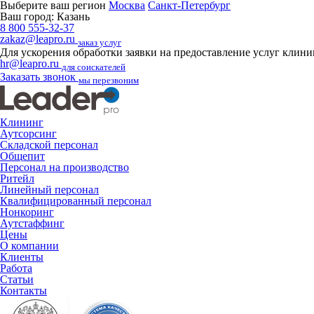
Выберите ваш регион
Москва
Санкт-Петербург
Ваш город:
Казань
8 800 555-32-37
zakaz@leapro.ru
заказ услуг
Для ускорения обработки заявки на предоставление услуг клин
hr@leapro.ru
для соискателей
Заказать звонок
мы перезвоним
Клининг
Аутсорсинг
Складской персонал
Общепит
Персонал на производство
Ритейл
Линейный персонал
Квалифицированный персонал
Нонкоринг
Аутстаффинг
Цены
О компании
Клиенты
Работа
Статьи
Контакты