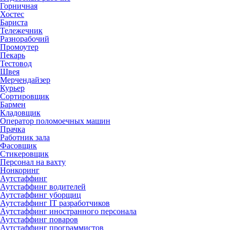
Горничная
Хостес
Бариста
Тележечник
Разнорабочий
Промоутер
Пекарь
Тестовод
Швея
Мерчендайзер
Курьер
Сортировщик
Бармен
Кладовщик
Оператор поломоечных машин
Прачка
Работник зала
Фасовщик
Стикеровщик
Персонал на вахту
Нонкоринг
Аутстаффинг
Аутстаффинг водителей
Аутстаффинг уборщиц
Аутстаффинг IT разработчиков
Аутстаффинг иностранного персонала
Аутстаффинг поваров
Аутстаффинг программистов