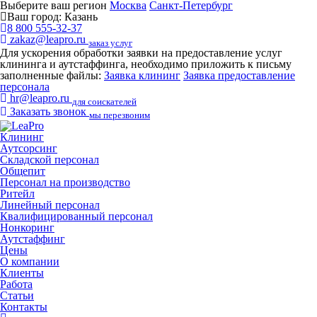
Выберите ваш регион
Москва
Санкт-Петербург
Ваш город:
Казань
8 800 555-32-37
zakaz@leapro.ru
заказ услуг
Для ускорения обработки заявки на предоставление услуг
клининга и аутстаффинга, необходимо приложить к письму
заполненные файлы:
Заявка клининг
Заявка предоставление
персонала
hr@leapro.ru
для соискателей
Заказать звонок
мы перезвоним
Клининг
Аутсорсинг
Складской персонал
Общепит
Персонал на производство
Ритейл
Линейный персонал
Квалифицированный персонал
Нонкоринг
Аутстаффинг
Цены
О компании
Клиенты
Работа
Статьи
Контакты