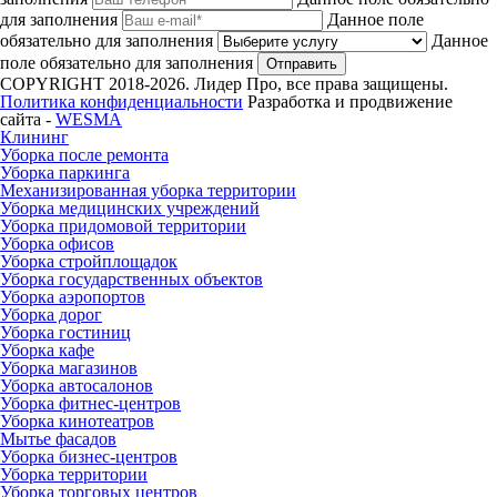
для заполнения
Данное поле
обязательно для заполнения
Данное
поле обязательно для заполнения
Отправить
COPYRIGHT 2018-2026. Лидер Про, все права защищены.
Политика конфиденциальности
Разработка и продвижение
сайта -
WESMA
Клининг
Уборка после ремонта
Уборка паркинга
Механизированная уборка территории
Уборка медицинских учреждений
Уборка придомовой территории
Уборка офисов
Уборка стройплощадок
Уборка государственных объектов
Уборка аэропортов
Уборка дорог
Уборка гостиниц
Уборка кафе
Уборка магазинов
Уборка автосалонов
Уборка фитнес-центров
Уборка кинотеатров
Мытье фасадов
Уборка бизнес-центров
Уборка территории
Уборка торговых центров