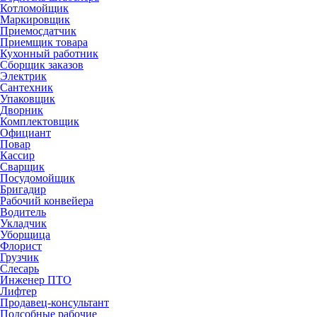
Котломойщик
Маркировщик
Приемосдатчик
Приемщик товара
Кухонный работник
Сборщик заказов
Электрик
Сантехник
Упаковщик
Дворник
Комплектовщик
Официант
Повар
Кассир
Сварщик
Посудомойщик
Бригадир
Рабочий конвейера
Водитель
Укладчик
Уборщица
Флорист
Грузчик
Слесарь
Инженер ПТО
Лифтер
Продавец-консультант
Подсобные рабочие