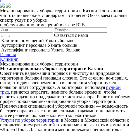
Механизированная уборка территории в Казани
Постоянная
чистота по высоким стандартам - это легко
Оказываем полный
спектр услуг по уборке
и обслуживанию помещений в сфере B2B
Связаться с нами
Клининг помещений
Узнать больше
Аутсорсинг персонала
Узнать больше
Аутстаффинг персонала
Узнать больше
Главная
Клининг
Механизированная уборка территории
Механизированная уборка территории в Казани
Обеспечить надлежащий порядок и чистоту на придомовой
территории большой площади сложно. Это связано, во-первых,
с тем, что для своевременного выполнения уборки нужен
большой штат сотрудников. А во-вторых, используя
ручной
труд
, придется затратить намного больше времени, чтобы
решить задачи по поддержанию чистоты двора. Решит проблему
профессиональная механизированная уборка территории.
Привлечение специальной уборочной техники — возможность
быстрее справиться с поставленными задачами и не нанимать
для ее решения большое количество работников.
Услуги по уборке территории
в Москве и Московской области с
использованием различной техники можно заказать в компании
«Лидер Про». Для клининга мы привлекаем специалистов, а