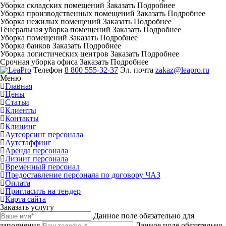
Уборка складских помещений
Заказать
Подробнее
Уборка производственных помещений
Заказать
Подробнее
Уборка нежилых помещений
Заказать
Подробнее
Генеральная уборка помещений
Заказать
Подробнее
Уборка помещений
Заказать
Подробнее
Уборка банков
Заказать
Подробнее
Уборка логистических центров
Заказать
Подробнее
Срочная уборка офиса
Заказать
Подробнее
Телефон
8 800 555-32-37
Эл. почта
zakaz@leapro.ru
Меню
Главная
Цены
Статьи
Клиенты
Контакты
Клининг
Аутсорсинг персонала
Аутстаффинг
Аренда персонала
Лизинг персонала
Временный персонал
Предоставление персонала по договору ЧАЗ
Оплата
Пригласить на тендер
Карта сайта
Заказать услугу
Данное поле обязательно для
заполнения
Данное поле обязательно