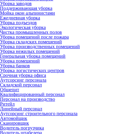
Уборка заводов
Поддерживающая уборка
Мойка окон альпинистами
Ежедневная уборка
Уборка подъездов
Экологическая уборка
Чистка промышленных полов
Уборка помещений после пожара
Уборка складских помещений
Уборка производственных помещений
Уборка нежилых помещений
Генеральная уборка помещений
Уборка помещений
Уборка банков
Уборка логистических центров
Срочная уборка офиса
Аутсорсинг персонала
Складской персонал
Общепит
Квалифицированный персонал
Персонал на производство
Ритейл
Линейный персонал
Аутсорсинг строительного персонала
Автомойщик
Сканировщик
Водитель погрузчика
Водитель штабелера