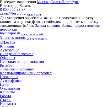
Выберите ваш регион
Москва
Санкт-Петербург
Ваш город:
Казань
8 800 555-32-37
zakaz@leapro.ru
заказ услуг
Для ускорения обработки заявки на предоставление услуг
клининга и аутстаффинга, необходимо приложить к письму
заполненные файлы:
Заявка клининг
Заявка предоставление
персонала
hr@leapro.ru
для соискателей
Заказать звонок
мы перезвоним
Клининг
Аутсорсинг
Складской персонал
Общепит
Персонал на производство
Ритейл
Линейный персонал
Квалифицированный персонал
Нонкоринг
Аутстаффинг
Цены
О компании
Клиенты
Работа
Статьи
Контакты