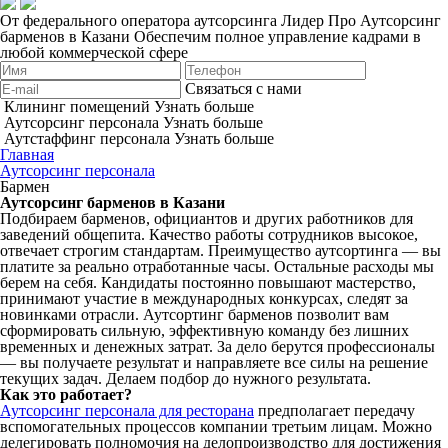
От федерального оператора аутсорсинга Лидер Про
Аутсорсинг
барменов в Казани
Обеспечим полное управление кадрами в
любой коммерческой сфере
Связаться с нами
Клининг помещений
Узнать больше
Аутсорсинг персонала
Узнать больше
Аутстаффинг персонала
Узнать больше
Главная
Аутсорсинг персонала
Бармен
Аутсорсинг барменов в Казани
Подбираем барменов, официантов и других работников для
заведений общепита. Качество работы сотрудников высокое,
отвечает строгим стандартам. Преимущество аутсортинга — вы
платите за реально отработанные часы. Остальные расходы мы
берем на себя. Кандидаты постоянно повышают мастерство,
принимают участие в международных конкурсах, следят за
новинками отрасли. Аутсортинг барменов позволит вам
сформировать сильную, эффективную команду без лишних
временных и денежных затрат. За дело берутся профессионалы
— вы получаете результат и направляете все силы на решение
текущих задач. Делаем подбор до нужного результата.
Как это работает?
Аутсорсинг персонала для ресторана
предполагает передачу
вспомогательных процессов компании третьим лицам. Можно
делегировать полномочия на делопроизводство для достижения