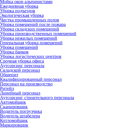
Мойка окон альпинистами
Ежедневная уборка
Уборка подъездов
Экологическая уборка
Чистка промышленных полов
Уборка помещений после пожара
Уборка складских помещений
Уборка производственных помещений
Уборка нежилых помещений
Генеральная уборка помещений
Уборка помещений
Уборка банков
Уборка логистических центров
Срочная уборка офиса
Аутсорсинг персонала
Складской персонал
Общепит
Квалифицированный персонал
Персонал на производство
Ритейл
Линейный персонал
Аутсорсинг строительного персонала
Автомойщик
Сканировщик
Водитель погрузчика
Водитель штабелера
Котломойщик
Маркировщик