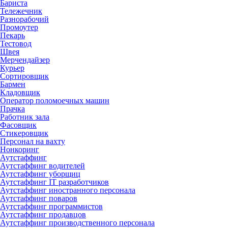
Бариста
Тележечник
Разнорабочий
Промоутер
Пекарь
Тестовод
Швея
Мерчендайзер
Курьер
Сортировщик
Бармен
Кладовщик
Оператор поломоечных машин
Прачка
Работник зала
Фасовщик
Стикеровщик
Персонал на вахту
Нонкоринг
Аутстаффинг
Аутстаффинг водителей
Аутстаффинг уборщиц
Аутстаффинг IT разработчиков
Аутстаффинг иностранного персонала
Аутстаффинг поваров
Аутстаффинг программистов
Аутстаффинг продавцов
Аутстаффинг производственного персонала