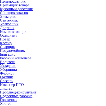
Приемосдатчик
Приемщик товара
Кухонный работник
Сборщик заказов
Электрик
Сантехник
Упаковщик
Дворник
Комплектовщик
Официант
Повар
Кассир
Сварщик
Посудомойщик
Бригадир
Рабочий конвейера
Водитель
Укладчик
Уборщица
Флорист
Грузчик
Слесарь
Инженер ПТО
Лифтер
Продавец-консультант
Подсобные рабочие
Горничная
Хостес