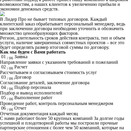
возможностям, а наших клиентов к увеличению прибыли и
экономии денежных средств.
В Лидер Про не бывает типовых договоров. Каждый
клиентский заказ обрабатывает персональный менеджер, ведь
при заключении договора необходимо уточнить и обозначить
множество ценообразующих факторов.
Регион, длительность сроков действия контракта, тип и объем
услуги, наличие завершенных совместных проектов – все это
будет определять размер итоговой суммы по договору.
Как мы будем с Вами работать
01
Заявка
/ 06
Направление заявки с указанием требований и пожеланий
02
Расчет
/ 06
Рассчитываем и согласовываем стоимость услуг
03
Договор
/ 06
Согласование деталей, заключение договора
04
Подбор персонала
/ 06
Подбор и вывод исполнителей
05
Выполнение работ
/ 06
Проведение работ, контроль персональным менеджером
06
Отчет
/ 06
Отчетная документация каждый месяц
C нами работают
более 50
крупных компаний
За долгие годы
успешной и плодотворной работы мы построили прочные
партнерские отношения с более чем 50 компаний, которые на