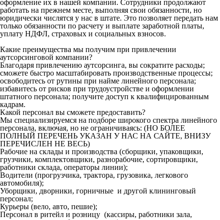
оформление их в нашей компании. Сотрудники продолжают
работать на прежнем месте, выполняя свои обязанности, но
юридически числятся у нас в штате. Это позволяет передать нам
только обязанности по расчету и выплате заработной платы,
уплату НДФЛ, страховых и социальных взносов.
Какие преимущества мы получим при привлечении
аутсорсинговой компании?
Благодаря привлечению аутсорсинга, вы сократите расходы;
сможете быстро масштабировать производственные процессы;
освободитесь от рутины при найме линейного персонала;
избавитесь от рисков при трудоустройстве и оформлении
штатного персонала; получите доступ к квалифицированным
кадрам.
Какой персонал вы сможете предоставить?
Мы специализируемся на подборе широкого спектра линейного
персонала, включая, но не ограничиваясь: (НО БОЛЕЕ
ПОЛНЫЙ ПЕРЕЧЕНЬ УКАЗАН У НАС НА САЙТЕ, ВНИЗУ
ПЕРЕЧИСЛЕН НЕ ВЕСЬ)
Рабочие на склады и производства (сборщики, упаковщики,
грузчики, комплектовщики, разнорабочие, сортировщики,
работники склада, операторы линии);
Водители (прогрузчика, трактора, грузовика, легкового
автомобиля);
Уборщики, дворники, горничные и другой клининговый
персонал;
Курьеры (вело, авто, пешие);
Персонал в ритейл и розницу (кассиры, работники зала,