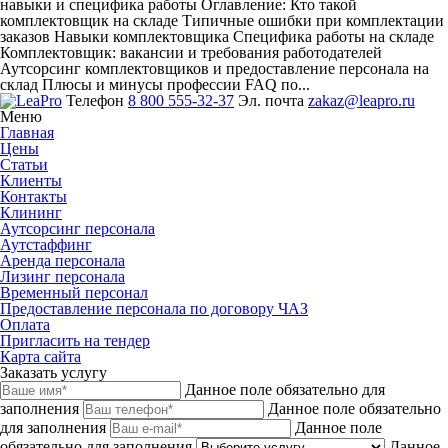
навыки и специфика работы
Оглавление: Кто такой
комплектовщик на складе Типичные ошибки при комплектации
заказов Навыки комплектовщика Специфика работы на складе
Комплектовщик: вакансии и требования работодателей
Аутсорсинг комплектовщиков и предоставление персонала на
склад Плюсы и минусы профессии FAQ по...
Телефон
8 800 555-32-37
Эл. почта
zakaz@leapro.ru
Меню
Главная
Цены
Статьи
Клиенты
Контакты
Клининг
Аутсорсинг персонала
Аутстаффинг
Аренда персонала
Лизинг персонала
Временный персонал
Предоставление персонала по договору ЧАЗ
Оплата
Пригласить на тендер
Карта сайта
Заказать услугу
Данное поле обязательно для
заполнения
Данное поле обязательно
для заполнения
Данное поле
обязательно для заполнения
Данное