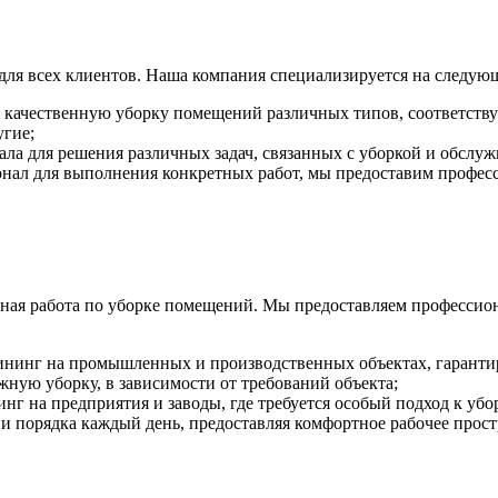
ля всех клиентов. Наша компания специализируется на следующ
м качественную уборку помещений различных типов, соответств
угие;
нала для решения различных задач, связанных с уборкой и обсл
онал для выполнения конкретных работ, мы предоставим професс
ксная работа по уборке помещений. Мы предоставляем професси
нинг на промышленных и производственных объектах, гарантиру
жную уборку, в зависимости от требований объекта;
 на предприятия и заводы, где требуется особый подход к убо
 порядка каждый день, предоставляя комфортное рабочее прост