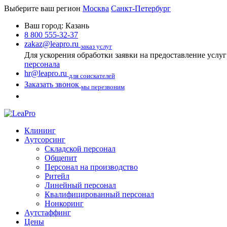
Выберите ваш регион
Москва
Санкт-Петербург
Ваш город:
Казань
8 800 555-32-37
zakaz@leapro.ru
заказ услуг
Для ускорения обработки заявки на предоставление услу
персонала
hr@leapro.ru
для соискателей
Заказать звонок
мы перезвоним
Клининг
Аутсорсинг
Складской персонал
Общепит
Персонал на производство
Ритейл
Линейный персонал
Квалифицированный персонал
Нонкоринг
Аутстаффинг
Цены