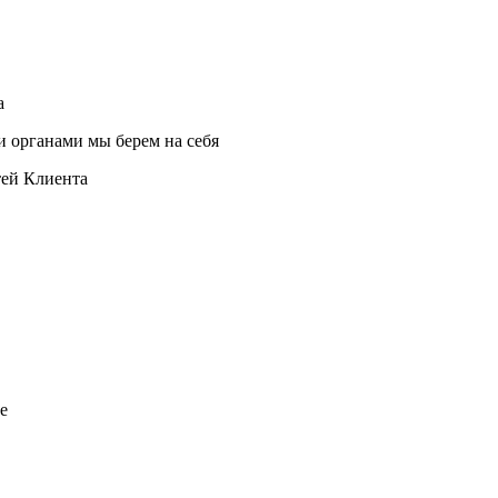
а
и органами мы берем на себя
тей Клиента
е