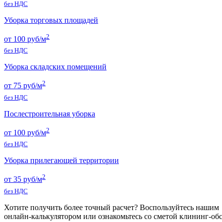
без НДС
Уборка торговых площадей
2
от 100 руб/м
без НДС
Уборка складских помещений
2
от 75 руб/м
без НДС
Послестроительная уборка
2
от 100 руб/м
без НДС
Уборка прилегающей территории
2
от 35 руб/м
без НДС
Хотите получить более точный расчет? Воспользуйтесь нашим
онлайн-калькулятором или ознакомьтесь со сметой клининг-об